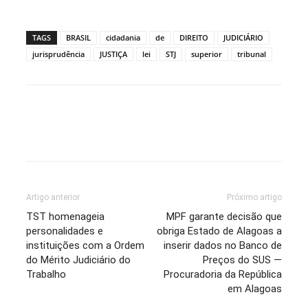
TAGS
BRASIL
cidadania
de
DIREITO
JUDICIÁRIO
jurisprudência
JUSTIÇA
lei
STJ
superior
tribunal
Artigo anterior
Próximo artigo
TST homenageia
MPF garante decisão que
personalidades e
obriga Estado de Alagoas a
instituições com a Ordem
inserir dados no Banco de
do Mérito Judiciário do
Preços do SUS —
Trabalho
Procuradoria da República
em Alagoas