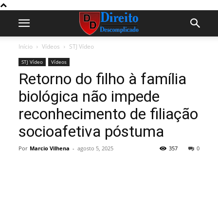
Início
Vídeos
STJ Vídeo
STJ Vídeo
Vídeos
Retorno do filho à família
biológica não impede
reconhecimento de filiação
socioafetiva póstuma
Por
Marcio Vilhena
-
agosto 5, 2025
357
0