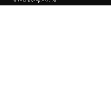
© Direito Descomplicado 2020