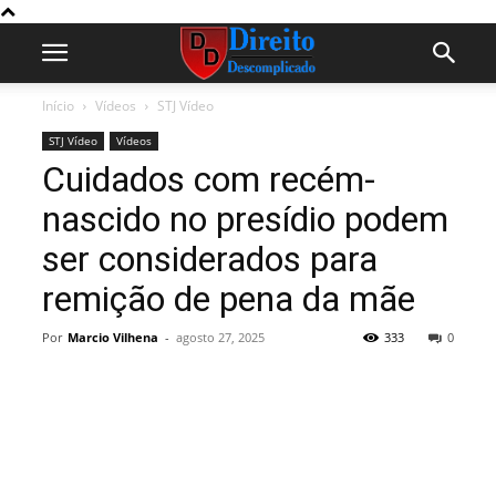
Início
Vídeos
STJ Vídeo
STJ Vídeo
Vídeos
Cuidados com recém-
nascido no presídio podem
ser considerados para
remição de pena da mãe
Por
Marcio Vilhena
-
agosto 27, 2025
333
0