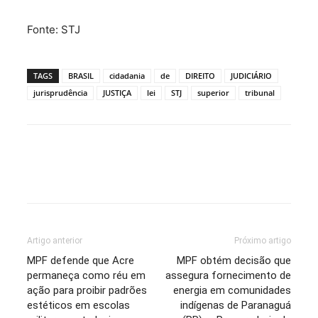
Fonte: STJ
TAGS
BRASIL
cidadania
de
DIREITO
JUDICIÁRIO
jurisprudência
JUSTIÇA
lei
STJ
superior
tribunal
Artigo anterior
Próximo artigo
MPF defende que Acre
MPF obtém decisão que
permaneça como réu em
assegura fornecimento de
ação para proibir padrões
energia em comunidades
estéticos em escolas
indígenas de Paranaguá