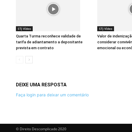
STJ Vídeo
STJ Vídeo
Quarta Turma reconhece validade de
Valor de indenizaç
tarifa de adiantamento a depositante
considerar convivê
prevista em contrato
emocional ou econ
DEIXE UMA RESPOSTA
Faça login para deixar um comentário
© Direito Descomplicado 2020