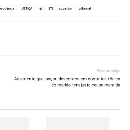
prudência
JUSTIÇA
lei
STJ
superior
tribunal
Próximo artigo
Assistente que lançou descontos em conta telefônica
do marido tem justa causa mantida