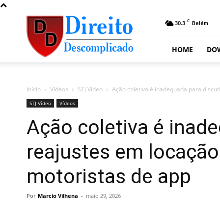
Direito
C
30.3
Belém
Descomplicado
HOME
DO
Início
Vídeos
STJ Vídeo
Ação coletiva é inadequada para discuti
STJ Vídeo
Vídeos
Ação coletiva é inade
reajustes em locação
motoristas de app
Por
Marcio Vilhena
-
maio 29, 2026