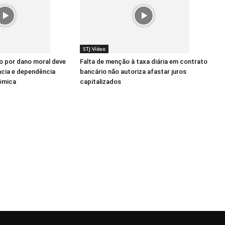
STJ Vídeo
ão por dano moral deve
Falta de menção à taxa diária em contrato
ncia e dependência
bancário não autoriza afastar juros
ômica
capitalizados