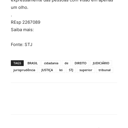
um olho.
.
REsp 2267089
Saiba mais:
Fonte: STJ
TAGS
BRASIL
cidadania
de
DIREITO
JUDICIÁRIO
jurisprudência
JUSTIÇA
lei
STJ
superior
tribunal