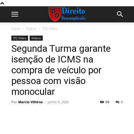
Início
Vídeos
STJ Vídeo
STJ Vídeo
Vídeos
Segunda Turma garante
isenção de ICMS na
compra de veículo por
pessoa com visão
monocular
Por
Marcio Vilhena
-
junho 9, 2026
69
0