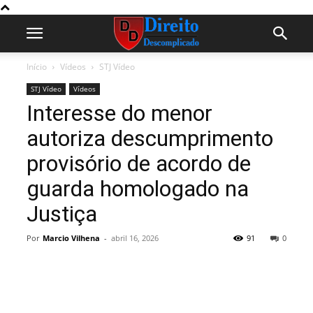
Início
Vídeos
STJ Vídeo
STJ Vídeo
Vídeos
Interesse do menor
autoriza descumprimento
provisório de acordo de
guarda homologado na
Justiça
Por
Marcio Vilhena
-
abril 16, 2026
91
0