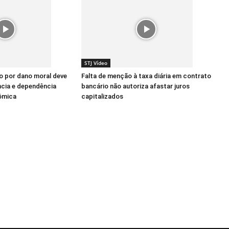
STJ Vídeo
ão por dano moral deve
Falta de menção à taxa diária em contrato
ncia e dependência
bancário não autoriza afastar juros
ômica
capitalizados