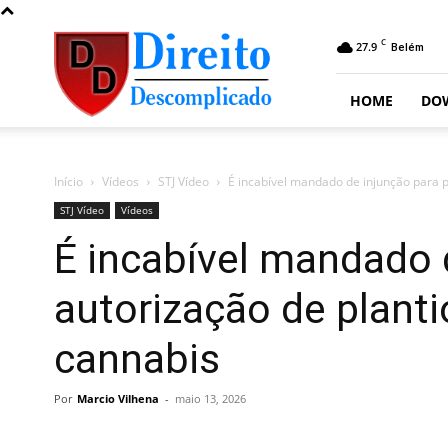
Direito
C
27.9
Belém
Descomplicado
HOME
DO
Início
Vídeos
STJ Vídeo
É incabível mandado de injunção para pe
STJ Vídeo
Vídeos
É incabível mandado 
autorização de plant
cannabis
Por
Marcio Vilhena
-
maio 13, 2026