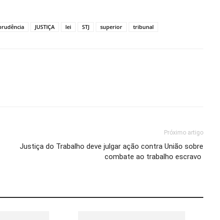
prudência
JUSTIÇA
lei
STJ
superior
tribunal
Próximo artigo
Justiça do Trabalho deve julgar ação contra União sobre
combate ao trabalho escravo