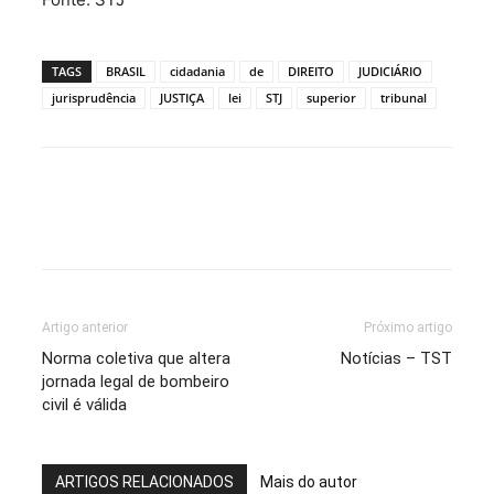
TAGS
BRASIL
cidadania
de
DIREITO
JUDICIÁRIO
jurisprudência
JUSTIÇA
lei
STJ
superior
tribunal
Artigo anterior
Próximo artigo
Norma coletiva que altera
Notícias – TST
jornada legal de bombeiro
civil é válida
ARTIGOS RELACIONADOS
Mais do autor