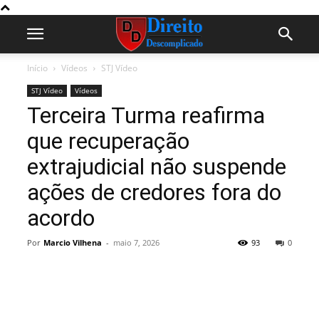
Início
Vídeos
STJ Vídeo
STJ Vídeo
Vídeos
Terceira Turma reafirma
que recuperação
extrajudicial não suspende
ações de credores fora do
acordo
Por
Marcio Vilhena
-
maio 7, 2026
93
0