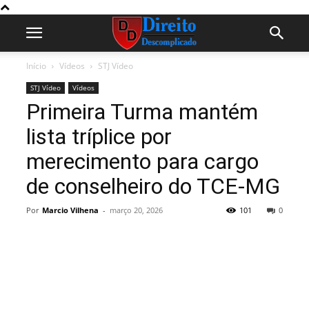
Início
Vídeos
STJ Vídeo
STJ Vídeo
Vídeos
Primeira Turma mantém
lista tríplice por
merecimento para cargo
de conselheiro do TCE-MG
Por
Marcio Vilhena
-
março 20, 2026
101
0