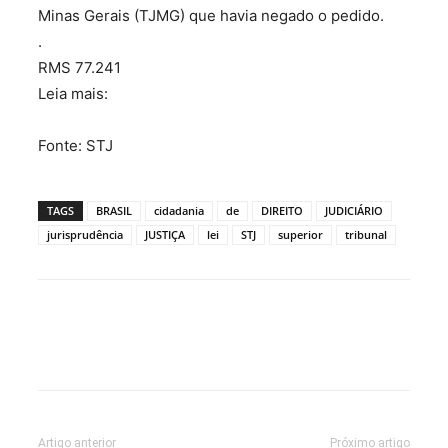
Minas Gerais (TJMG) que havia negado o pedido.
.
RMS 77.241
Leia mais:
Fonte: STJ
TAGS
BRASIL
cidadania
de
DIREITO
JUDICIÁRIO
jurisprudência
JUSTIÇA
lei
STJ
superior
tribunal
Artigo anterior
Próximo artigo