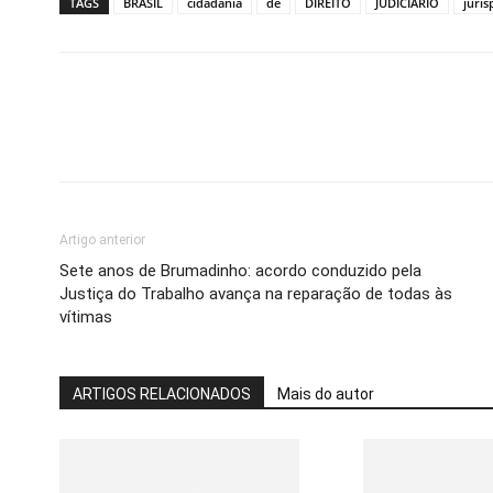
TAGS
BRASIL
cidadania
de
DIREITO
JUDICIÁRIO
juris
Artigo anterior
Sete anos de Brumadinho: acordo conduzido pela
Justiça do Trabalho avança na reparação de todas às
vítimas
ARTIGOS RELACIONADOS
Mais do autor