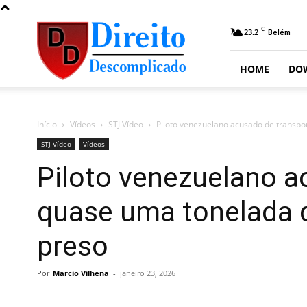
Direito
C
23.2
Belém
Descomplicado
HOME
DO
Início
Vídeos
STJ Vídeo
Piloto venezuelano acusado de transp
STJ Vídeo
Vídeos
Piloto venezuelano a
quase uma tonelada 
preso
Por
Marcio Vilhena
-
janeiro 23, 2026