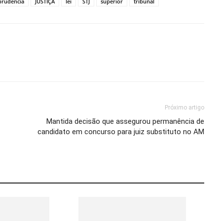
prudência
JUSTIÇA
lei
STJ
superior
tribunal
Próximo artigo
Mantida decisão que assegurou permanência de
candidato em concurso para juiz substituto no AM