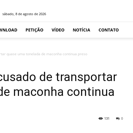
sábado, 8 de agosto de 2026
WNLOAD
PETIÇÃO
VÍDEO
NOTÍCIA
CONTATO
ortar quase uma tonelada de maconha continua preso
cusado de transportar
de maconha continua
131
0