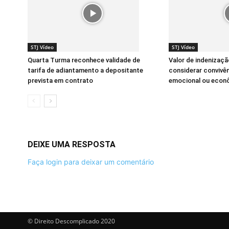
STJ Vídeo
STJ Vídeo
Quarta Turma reconhece validade de
Valor de indenizaç
tarifa de adiantamento a depositante
considerar convivê
prevista em contrato
emocional ou econ
DEIXE UMA RESPOSTA
Faça login para deixar um comentário
© Direito Descomplicado 2020