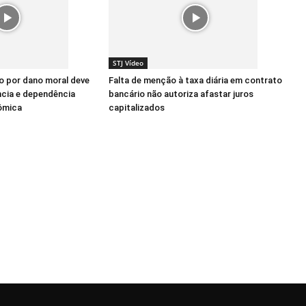
STJ Vídeo
ão por dano moral deve
Falta de menção à taxa diária em contrato
ncia e dependência
bancário não autoriza afastar juros
ômica
capitalizados