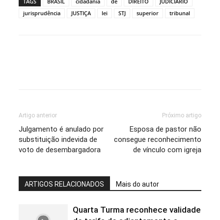
TAGS
BRASIL
cidadania
de
DIREITO
JUDICIÁRIO
jurisprudência
JUSTIÇA
lei
STJ
superior
tribunal
Artigo anterior
Próximo artigo
Julgamento é anulado por
Esposa de pastor não
substituição indevida de
consegue reconhecimento
voto de desembargadora
de vínculo com igreja
ARTIGOS RELACIONADOS
Mais do autor
Quarta Turma reconhece validade