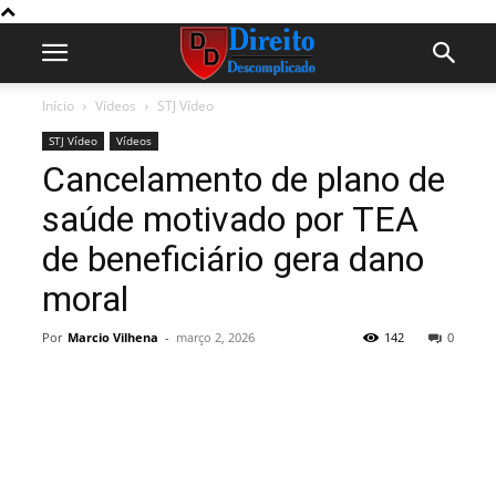
Início
Vídeos
STJ Vídeo
STJ Vídeo
Vídeos
Cancelamento de plano de
saúde motivado por TEA
de beneficiário gera dano
moral
Por
Marcio Vilhena
-
março 2, 2026
142
0