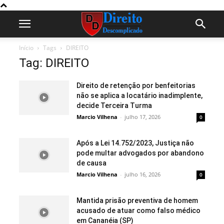
Início
Tags
DIREITO
Tag: DIREITO
Direito de retenção por benfeitorias
não se aplica a locatário inadimplente,
decide Terceira Turma
Marcio Vilhena
-
julho 17, 2026
0
Após a Lei 14.752/2023, Justiça não
pode multar advogados por abandono
de causa
Marcio Vilhena
-
julho 16, 2026
0
Mantida prisão preventiva de homem
acusado de atuar como falso médico
em Cananéia (SP)