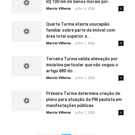
R$ 100 mil de danos morais por...
Marcio Vilhena
-
julho 6, 2026
0
Quarta Turma afasta usucapião
familiar sobre parte de imóvel com
área total superior a...
Marcio Vilhena
-
julho 1, 2026
0
Terceira Turma valida alienação por
iniciativa particular que não seguiu o
artigo 880 do...
Marcio Vilhena
-
julho 1, 2026
0
Primeira Turma determina criação de
plano para atuação da PM paulista em
manifestações públicas
Marcio Vilhena
-
julho 1, 2026
0