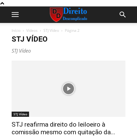
Início
Vídeos
STJ Vídeo
Página 2
STJ VÍDEO
STJ Vídeo
STJ Vídeo
STJ reafirma direito do leiloeiro à
comissão mesmo com quitação da...