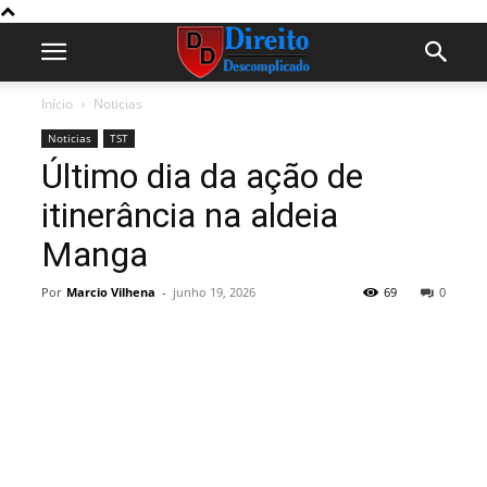
Início
Noticias
Noticias
TST
Último dia da ação de
itinerância na aldeia
Manga
Por
Marcio Vilhena
-
junho 19, 2026
69
0