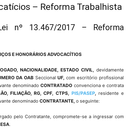
atícios – Reforma Trabalhista
Lei nº 13.467/2017 – Reforma
IÇOS E HONORÁRIOS ADVOCACÍTIOS
GADO, NACIONALIDADE, ESTADO CIVIL,
devidamente
UMERO DA OAB
Seccional
UF,
com escritório profissional
avante denominado
CONTRATADO
convenciona e contrata
O, FILIAÇÃO, RG, CPF, CTPS,
PIS
/PASEP
,
residente e
avante denominado
CONTRATANTE,
o seguinte:
rgado pelo Contratante, compromete-se a ingressar com
RESA
.