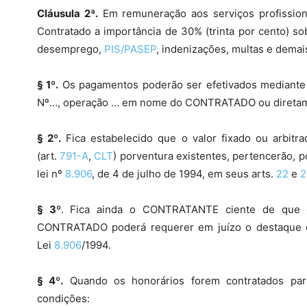
Cláusula 2ª.
Em remuneração aos serviços profissiona
Contratado a importância de 30% (trinta por cento) so
desemprego,
PIS
/PASEP
, indenizações, multas e demai
§ 1º.
Os pagamentos poderão ser efetivados mediante 
Nº…, operação … em nome do CONTRATADO ou diret
§ 2º.
Fica estabelecido que o valor fixado ou arbitra
(art.
791-A
,
CLT
) porventura existentes, pertencerão, p
lei nº
8.906
, de 4 de julho de 1994, em seus arts.
22
e
2
§ 3º
. Fica ainda o CONTRATANTE ciente de que c
CONTRATADO poderá requerer em juízo o destaque
Lei
8.906
/1994.
§ 4º.
Quando os honorários forem contratados para
condições: