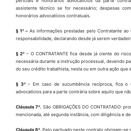
periciais e honorários advocatícios da parte cont
assistente técnico se for necessário; despesas com
honorários advocatícios contratuais.
§ 1º –
As informações prestadas pelo Contratante ao 
responsabilidade, declarando desde já serem verdadeira
§ 2º
– O CONTRATANTE fica desde já ciente do risco 
necessária durante a instrução processual, devendo pag
do seu crédito trabalhista, nesta ou em outra ação que 
§ 3º
– Em caso de sucumbência recíproca, fica o
advocatícios para a parte contrária sobre aquilo que nã
Cláusula 7ª.
São OBRIGAÇÕES DO CONTRATADO: promove
mencionada, até segunda instância, com diligência e de
Cláusula 8ª.
Pelo pactuado neste contrato obrigam-se o