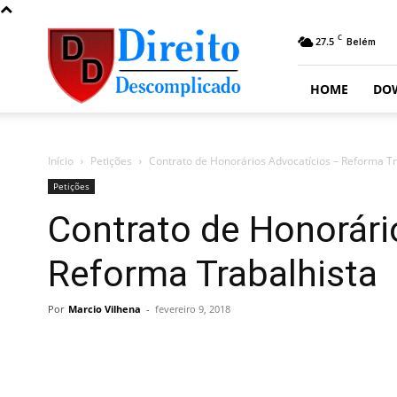
Direito
C
27.5
Belém
Descomplicado
HOME
DO
Início
Petições
Contrato de Honorários Advocatícios – Reforma Tr
Petições
Contrato de Honorári
Reforma Trabalhista
Por
Marcio Vilhena
-
fevereiro 9, 2018