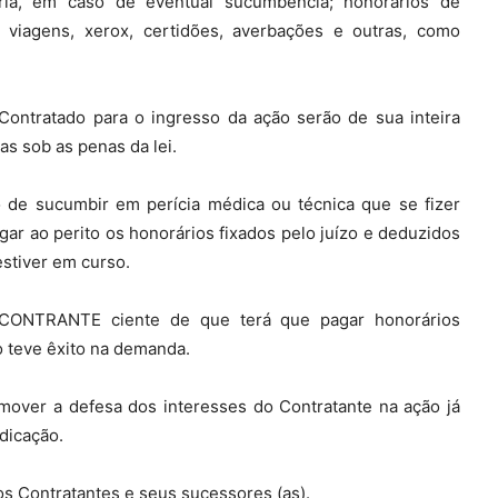
rária, em caso de eventual sucumbência; honorários de
 viagens, xerox, certidões, averbações e outras, como
Contratado para o ingresso da ação serão de sua inteira
s sob as penas da lei.
de sucumbir em perícia médica ou técnica que se fizer
ar ao perito os honorários fixados pelo juízo e deduzidos
estiver em curso.
 CONTRANTE ciente de que terá que pagar honorários
o teve êxito na demanda.
r a defesa dos interesses do Contratante na ação já
dicação.
s Contratantes e seus sucessores (as).