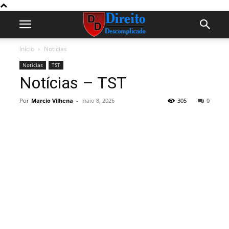
Início
Noticias
Noticias
TST
Notícias – TST
Por
Marcio Vilhena
-
maio 8, 2026
305
0