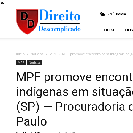
Direito
C
32.9
Belém
Descomplicado
HOME
DO
Início
Noticias
MPF
MPF promove encontro para integrar indíg
MPF
Noticias
MPF promove encontr
indígenas em situaçã
(SP) — Procuradoria 
Paulo