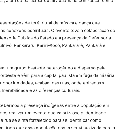
os, além de participar de atividades de bem-estar, como
sentações de toré, ritual de música e dança que
uas conexões espirituais. O evento teve a colaboração de
efensoria Pública do Estado e a presença da Defensoria
ulni-ô, Pankararu, Kariri-Xocó, Pankararé, Pankará e
uem um grupo bastante heterogêneo e disperso pela
ordeste e vêm para a capital paulista em fuga da miséria
ar oportunidades, acabam nas ruas, onde enfrentam
nerabilidade e às diferenças culturais.
rcebermos a presença indígenas entre a população em
amos realizar um evento que valorizasse a identidade
 rua se sinta fortalecido para se identificar como
rmitindo que essa população possa ser visualizada para a