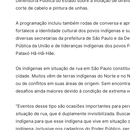
Defensoria Pública do Estado sobre a violação de direit
corte de cabelo e pintura de unhas.
A programação incluiu também rodas de conversa e apre
fortalece a identidade cultural dos povos indígenas e s
diversas secretarias da prefeitura de São Paulo e da D
Pública da União e de lideranças indígenas dos povos F
Pataxó Hã-Hã-Hãe.
Os indígenas em situação de rua em São Paulo constit
cidade. Muitos vêm de terras indígenas do Norte e no N
ou de conflitos em suas áreas de origem. Sem encontr
desafios ainda maiores devido à condição de extrema vul
“Eventos desse tipo são ocasiões importantes para pe
situação de rua, que é duplamente invisibilizada. Busc
indígena para que esse indígena que vive em situação de
indígena, inclusive nos cadastros do Poder Público, pe