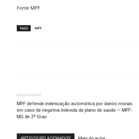
Fonte MPF
TAGS
MPF
Artigo anterior
MPF defende indenização automática por danos morais
em caso de negativa indevida de plano de saúde — MPF-
MG de 2º Grau
ARTIGOS RELACIONADOS
Mais do autor