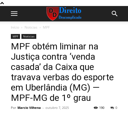
Início
Noticias
MPF
MPF
Noticias
MPF obtém liminar na
Justiça contra ‘venda
casada’ da Caixa que
travava verbas do esporte
em Uberlândia (MG) —
MPF-MG de 1º grau
Por
Marcio Vilhena
-
outubro 7, 2025
190
0