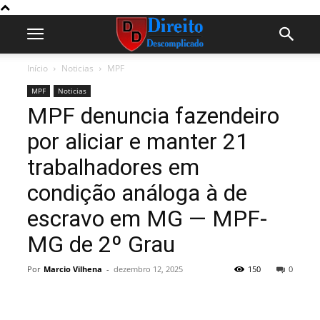
Início
Noticias
MPF
MPF
Noticias
MPF denuncia fazendeiro
por aliciar e manter 21
trabalhadores em
condição análoga à de
escravo em MG — MPF-
MG de 2º Grau
Por
Marcio Vilhena
-
dezembro 12, 2025
150
0