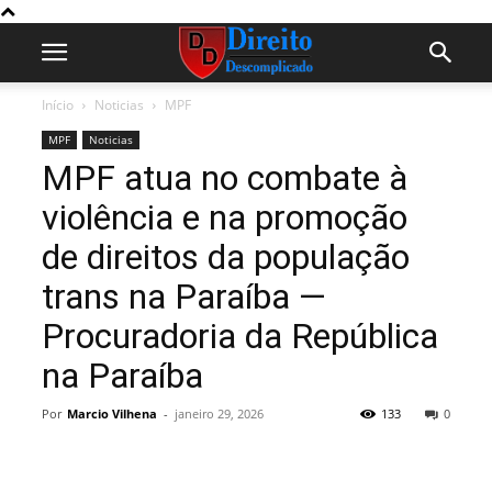
Início
Noticias
MPF
MPF
Noticias
MPF atua no combate à
violência e na promoção
de direitos da população
trans na Paraíba —
Procuradoria da República
na Paraíba
Por
Marcio Vilhena
-
janeiro 29, 2026
133
0