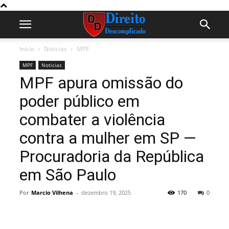
Início
Noticias
MPF
MPF
Noticias
MPF apura omissão do
poder público em
combater a violência
contra a mulher em SP —
Procuradoria da República
em São Paulo
Por
Marcio Vilhena
-
dezembro 19, 2025
170
0