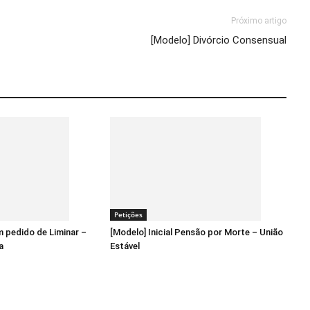
Próximo artigo
[Modelo] Divórcio Consensual
Petições
 pedido de Liminar –
[Modelo] Inicial Pensão por Morte – União
a
Estável