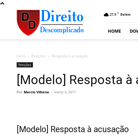
Direito
C
27.9
Belém
Descomplicado
HOME
DO
Início
Petições
Resposta à acusação
Petições
[Modelo] Resposta à
Por
Marcio Vilhena
-
março 6, 2017
[Modelo] Resposta à acusação