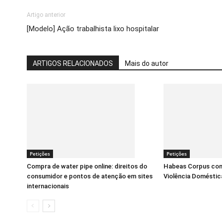
Artigo anterior
[Modelo] Ação trabalhista lixo hospitalar
ARTIGOS RELACIONADOS
Mais do autor
Petições
Petições
Compra de water pipe online: direitos do
Habeas Corpus com
consumidor e pontos de atenção em sites
Violência Doméstic
internacionais