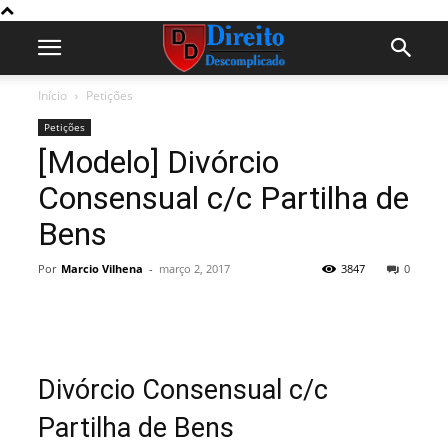
Início
Petições
Petições
[Modelo] Divórcio
Consensual c/c Partilha de
Bens
Por
Marcio Vilhena
-
março 2, 2017
3847
0
Divórcio Consensual c/c
Partilha de Bens