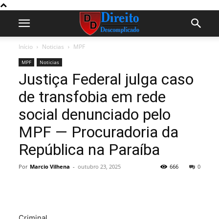
Início
Noticias
MPF
MPF
Noticias
Justiça Federal julga caso
de transfobia em rede
social denunciado pelo
MPF — Procuradoria da
República na Paraíba
Por
Marcio Vilhena
-
outubro 23, 2025
666
0
Criminal