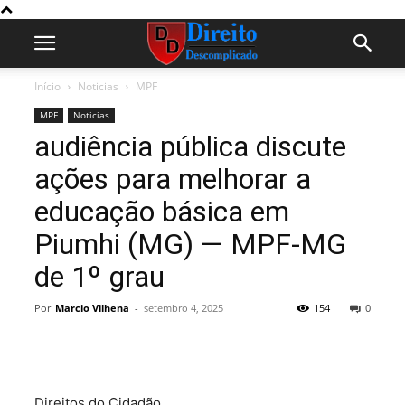
Início
Noticias
MPF
MPF
Noticias
audiência pública discute
ações para melhorar a
educação básica em
Piumhi (MG) — MPF-MG
de 1º grau
Por
Marcio Vilhena
-
setembro 4, 2025
154
0
Direitos do Cidadão