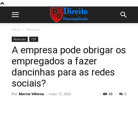
Início
Noticias
Noticias
TST
A empresa pode obrigar os
empregados a fazer
dancinhas para as redes
sociais?
Por
Marcio Vilhena
-
maio 15, 2026
68
0