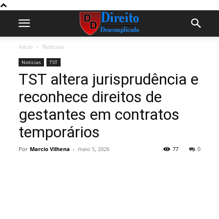
Início
Noticias
Noticias
TST
TST altera jurisprudência e
reconhece direitos de
gestantes em contratos
temporários
Por
Marcio Vilhena
-
maio 5, 2026
77
0