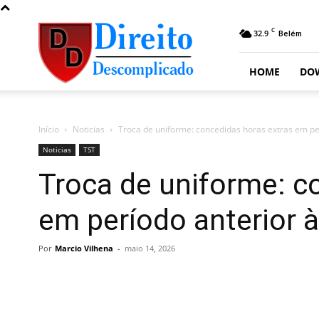
Direito
C
32.9
Belém
Descomplicado
HOME
DO
Início
Noticias
Troca de uniforme: concedidas horas extras em per
Noticias
TST
Troca de uniforme: c
em período anterior à
Por
Marcio Vilhena
-
maio 14, 2026