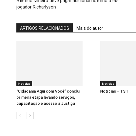
Atlético Mineiro deve pagar adicional noturno a ex-
jogador Richarlyson
ARTIGOS RELACIONADOS
Mais do autor
Noticias
Noticias
“Cidadania Aqui com Você” conclui
Notícias – TST
primeira etapa levando serviços,
capacitação e acesso à Justiça