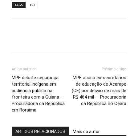
TAGS
TST
Artigo anterior
Próximo artigo
MPF debate segurança
MPF acusa ex-secretários
territorial indígena em
de educação de Acarape
audiência pública na
(CE) por desvio de mais de
fronteira com a Guiana —
R$ 464 mil — Procuradoria
Procuradoria da República
da República no Ceará
em Roraima
ARTIGOS RELACIONADOS
Mais do autor