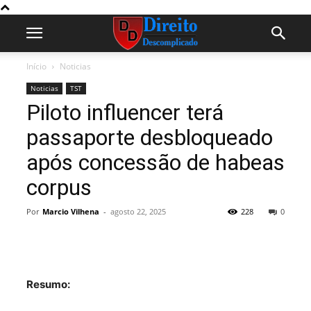
Início
Noticias
Noticias
TST
Piloto influencer terá
passaporte desbloqueado
após concessão de habeas
corpus
Por
Marcio Vilhena
-
agosto 22, 2025
228
0
Resumo: