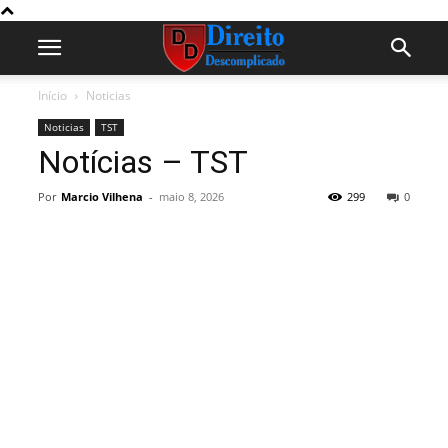
Início
Noticias
Noticias
TST
Notícias – TST
Por
Marcio Vilhena
-
maio 8, 2026
299
0