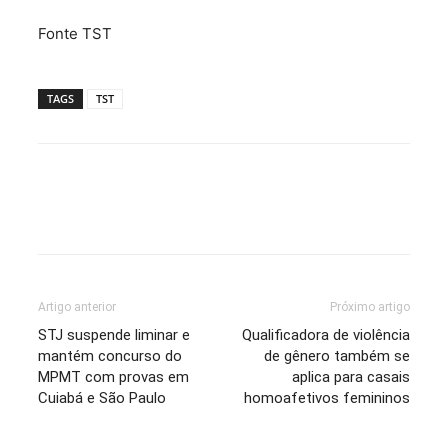
Fonte TST
TAGS
TST
Artigo anterior
Próximo artigo
STJ suspende liminar e
Qualificadora de violência
mantém concurso do
de gênero também se
MPMT com provas em
aplica para casais
Cuiabá e São Paulo
homoafetivos femininos