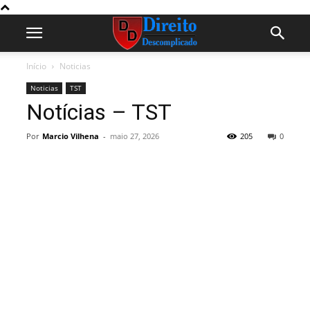
Início
Noticias
Noticias
TST
Notícias – TST
Por
Marcio Vilhena
-
maio 27, 2026
205
0