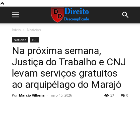
Início
Noticias
Noticias
TST
Na próxima semana,
Justiça do Trabalho e CNJ
levam serviços gratuitos
ao arquipélago do Marajó
Por
Marcio Vilhena
-
maio 15, 2026
57
0