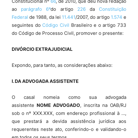
Constitucional nº
66
, de 2010, que deu nova redação
ao
parágrafo 6º
do artigo
226
da
Constituição
Federal
de 1988, da lei
11.441
/2007, do artigo
1.574
e
seguintes do
Código Civil
Brasileiro e o artigo 733
do Código de Processo Civil, promover o presente:
DIVÓRCIO EXTRAJUDICIAL
Expondo, para tanto, as considerações abaixo:
I. DA ADVOGADA ASSISTENTE
O casal nomeia como sua advogada
assistente
NOME ADVOGADO
, inscrita na OAB/RJ
sob o nº XXX.XXX, com endereço profissional à …,
que prestará a devida assistência jurídica aos
requerentes neste ato, conferindo-o e validando-o
em todos os seus termos.