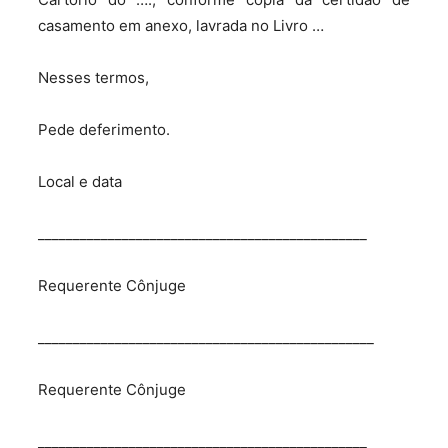
casamento em anexo, lavrada no Livro …
Nesses termos,
Pede deferimento.
Local e data
_______________________________________________
Requerente Cônjuge
________________________________________________
Requerente Cônjuge
_______________________________________________