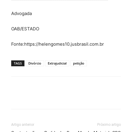
Advogada
OAB/ESTADO
Fonte:https://helengomes10.jusbrasil.com.br
TAGS
Divórcio
Extrajudicial
petição
Artigo anterior
Próximo artigo