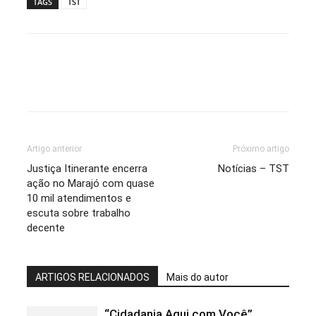
TAGS
TST
Artigo anterior
Próximo artigo
Justiça Itinerante encerra
Notícias – TST
ação no Marajó com quase
10 mil atendimentos e
escuta sobre trabalho
decente
ARTIGOS RELACIONADOS
Mais do autor
“Cidadania Aqui com Você”