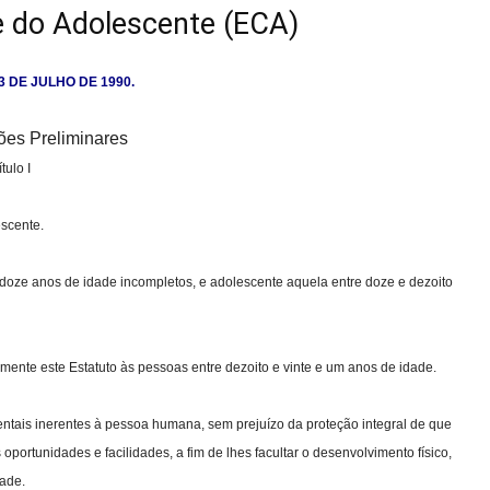
e do Adolescente (ECA)
 13 DE JULHO DE 1990.
ões Preliminares
ítulo I
escente.
 doze anos de idade incompletos, e adolescente aquela entre doze e dezoito
nte este Estatuto às pessoas entre dezoito e vinte e um anos de idade.
ntais inerentes à pessoa humana, sem prejuízo da proteção integral de que
 oportunidades e facilidades, a fim de lhes facultar o desenvolvimento físico,
dade.