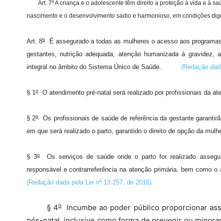
Art. 7º A criança e o adolescente têm direito a proteção à vida e à saú
nascimento e o desenvolvimento sadio e harmonioso, em condições dign
o
Art. 8
É assegurado a todas as mulheres o acesso aos programas e
gestantes, nutrição adequada, atenção humanizada à gravidez, ao
integral no âmbito do Sistema Único de Saúde.
(Redação dada
o
§ 1
O atendimento pré-natal será realizado por profissionais da at
o
§ 2
Os profissionais de saúde de referência da gestante garantirã
em que será realizado o parto, garantido o direito de opção da mulhe
o
§ 3
Os serviços de saúde onde o parto for realizado assegura
responsável e contrarreferência na atenção primária, bem como o
(Redação dada pela Lei nº 13.257, de 2016)
o
§ 4
Incumbe ao poder público proporcionar assi
pós-natal, inclusive como forma de prevenir ou min