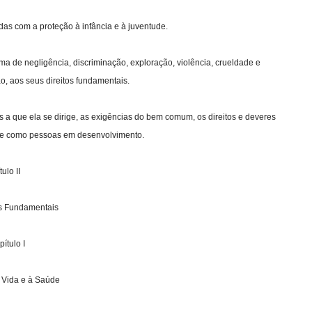
as com a proteção à infância e à juventude.
 de negligência, discriminação, exploração, violência, crueldade e
o, aos seus direitos fundamentais.
s a que ela se dirige, as exigências do bem comum, os direitos e deveres
ente como pessoas em desenvolvimento.
tulo II
os Fundamentais
ítulo I
à Vida e à Saúde