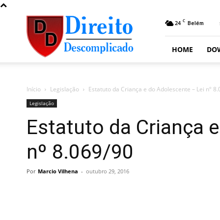
Direito
C
24
Belém
Descomplicado
HOME
DO
Início
Legislação
Estatuto da Criança e do Adolescente – Lei nº 8
Legislação
Estatuto da Criança 
nº 8.069/90
Por
Marcio Vilhena
-
outubro 29, 2016