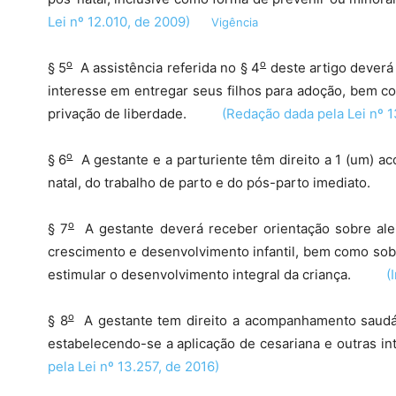
Lei nº 12.010, de 2009)
Vigência
o
o
§ 5
A assistência referida no § 4
deste artigo deverá
interesse em entregar seus filhos para adoção, bem 
privação de liberdade.
(Redação dada pela Lei nº 1
o
§ 6
A gestante e a parturiente têm direito a 1 (um) a
natal, do trabalho de parto e do pós-parto imediat
o
§ 7
A gestante deverá receber orientação sobre ale
crescimento e desenvolvimento infantil, bem como sobr
estimular o desenvolvimento integral da criança.
(
o
§ 8
A gestante tem direito a acompanhamento saudáve
estabelecendo-se a aplicação de cesariana e outras
pela Lei nº 13.257, de 2016)