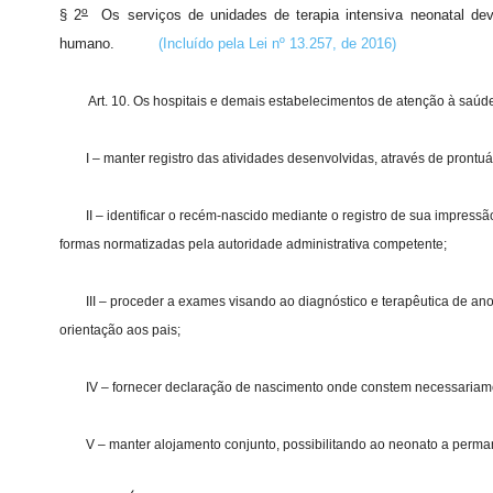
o
§ 2
Os serviços de unidades de terapia intensiva neonatal dev
humano.
(Incluído pela Lei nº 13.257, de 2016)
Art. 10. Os hospitais e demais estabelecimentos de atenção à saúde de
I – manter registro das atividades desenvolvidas, através de prontuári
II – identificar o recém-nascido mediante o registro de sua impressão p
formas normatizadas pela autoridade administrativa competente;
III – proceder a exames visando ao diagnóstico e terapêutica de an
orientação aos pais;
IV – fornecer declaração de nascimento onde constem necessariament
V – manter alojamento conjunto, possibilitando ao neonato a perman