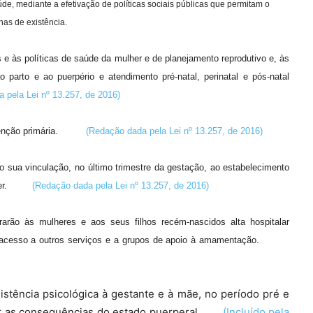
de, mediante a efetivação de políticas sociais públicas que permitam o
as de existência.
 às políticas de saúde da mulher e de planejamento reprodutivo e, às
 parto e ao puerpério e atendimento pré-natal, perinatal e pós-natal
 pela Lei nº 13.257, de 2016)
enção primária.
(Redação dada pela Lei nº 13.257, de 2016)
o sua vinculação, no último trimestre da gestação, ao estabelecimento
r.
(Redação dada pela Lei nº 13.257, de 2016)
rão às mulheres e aos seus filhos recém-nascidos alta hospitalar
 acesso a outros serviços e a grupos de apoio à amamentação.
stência psicológica à gestante e à mãe, no período pré e
orar as consequências do estado puerperal.
(Incluído pela