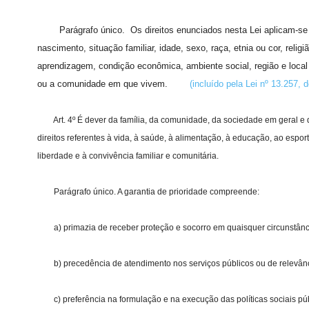
Parágrafo único. Os direitos enunciados nesta Lei aplicam-se
nascimento, situação familiar, idade, sexo, raça, etnia ou cor, reli
aprendizagem, condição econômica, ambiente social, região e local
ou a comunidade em que vivem.
(incluído pela Lei nº 13.257, 
Art. 4º É dever da família, da comunidade, da sociedade em geral e do
direitos referentes à vida, à saúde, à alimentação, à educação, ao esporte
liberdade e à convivência familiar e comunitária.
Parágrafo único. A garantia de prioridade compreende:
a) primazia de receber proteção e socorro em quaisquer circunstânc
b) precedência de atendimento nos serviços públicos ou de relevânc
c) preferência na formulação e na execução das políticas sociais púb