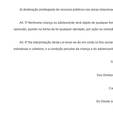
d) destinação privilegiada de recursos públicos nas áreas relacionad
Art. 5º Nenhuma criança ou adolescente será objeto de qualquer forma
opressão, punido na forma da lei qualquer atentado, por ação ou omissã
Art. 6º Na interpretação desta Lei levar-se-ão em conta os fins sociai
individuais e coletivos, e a condição peculiar da criança e do adolesc
Tí
Dos Direit
Cap
Do Direito 