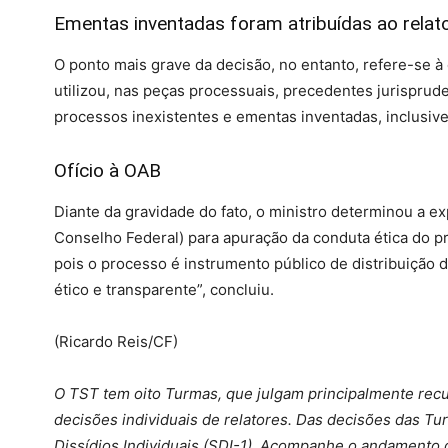
Ementas inventadas foram atribuídas ao relat
O ponto mais grave da decisão, no entanto, refere-se à
utilizou, nas peças processuais, precedentes jurispru
processos inexistentes e ementas inventadas, inclusive 
Ofício à OAB
Diante da gravidade do fato, o ministro determinou a ex
Conselho Federal) para apuração da conduta ética do pro
pois o processo é instrumento público de distribuição d
ético e transparente”, concluiu.
(Ricardo Reis/CF)
O TST tem oito Turmas, que julgam principalmente recu
decisões individuais de relatores. Das decisões das T
Dissídios Individuais (SDI-1). Acompanhe o andamento 