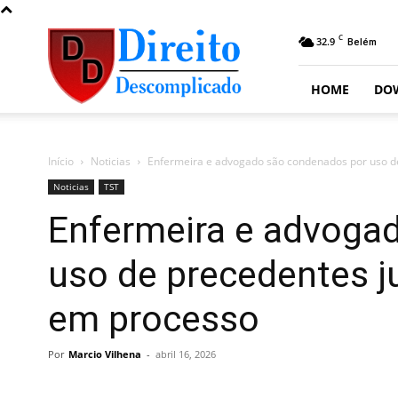
Direito
C
32.9
Belém
Descomplicado
HOME
DO
Início
Noticias
Enfermeira e advogado são condenados por uso de 
Noticias
TST
Enfermeira e advoga
uso de precedentes ju
em processo
Por
Marcio Vilhena
-
abril 16, 2026