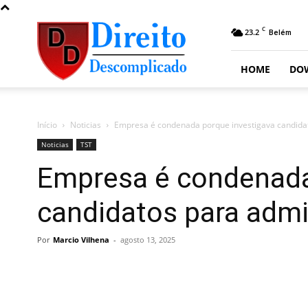
Direito
C
23.2
Belém
Descomplicado
HOME
DO
Início
Noticias
Empresa é condenada porque investigava candid
Noticias
TST
Empresa é condenada
candidatos para adm
Por
Marcio Vilhena
-
agosto 13, 2025