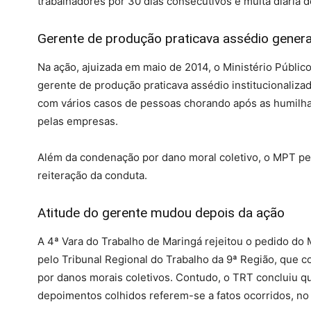
trabalhadores por 30 dias consecutivos e multa diária d
Gerente de produção praticava assédio genera
Na ação, ajuizada em maio de 2014, o Ministério Públi
gerente de produção praticava assédio institucionalizad
com vários casos de pessoas chorando após as humilhaç
pelas empresas.
Além da condenação por dano moral coletivo, o MPT ped
reiteração da conduta.
Atitude do gerente mudou depois da ação
A 4ª Vara do Trabalho de Maringá rejeitou o pedido d
pelo Tribunal Regional do Trabalho da 9ª Região, que 
por danos morais coletivos. Contudo, o TRT concluiu que
depoimentos colhidos referem-se a fatos ocorridos, no 