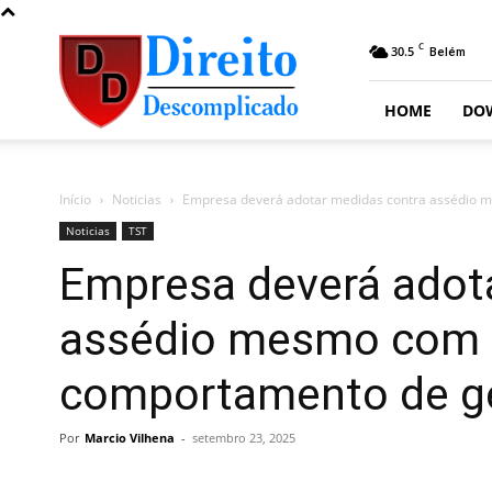
Direito
C
30.5
Belém
Descomplicado
HOME
DO
Início
Noticias
Empresa deverá adotar medidas contra assédio 
Noticias
TST
Empresa deverá adot
assédio mesmo com
comportamento de ge
Por
Marcio Vilhena
-
setembro 23, 2025