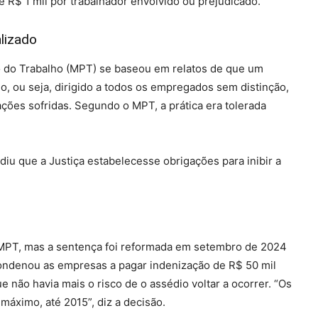
e R$ 1 mil por trabalhador envolvido ou prejudicado.
lizado
co do Trabalho (MPT) se baseou em relatos de que um
o, ou seja, dirigido a todos os empregados sem distinção,
ões sofridas. Segundo o MPT, a prática era tolerada
iu que a Justiça estabelecesse obrigações para inibir a
o MPT, mas a sentença foi reformada em setembro de 2024
condenou as empresas a pagar indenização de R$ 50 mil
 não havia mais o risco de o assédio voltar a ocorrer. “Os
máximo, até 2015”, diz a decisão.