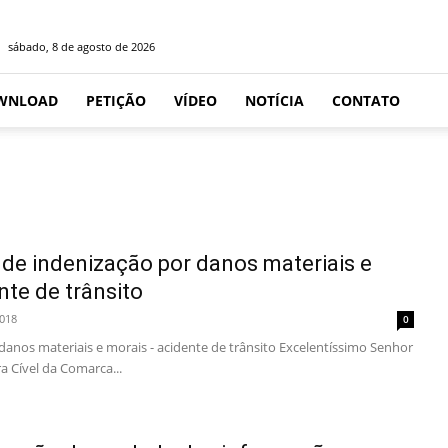
sábado, 8 de agosto de 2026
WNLOAD
PETIÇÃO
VÍDEO
NOTÍCIA
CONTATO
de indenização por danos materiais e
nte de trânsito
2018
0
danos materiais e morais - acidente de trânsito Excelentíssimo Senhor
ra Cível da Comarca...