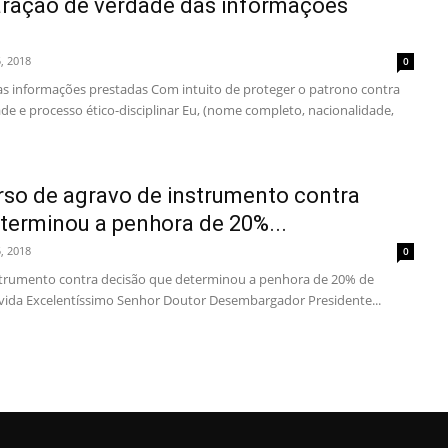
aração de verdade das informações
5, 2018
0
s informações prestadas Com intuito de proteger o patrono contra
idade e processo ético-disciplinar Eu, (nome completo, nacionalidade,
so de agravo de instrumento contra
terminou a penhora de 20%...
5, 2018
0
strumento contra decisão que determinou a penhora de 20% de
dívida Excelentíssimo Senhor Doutor Desembargador Presidente...