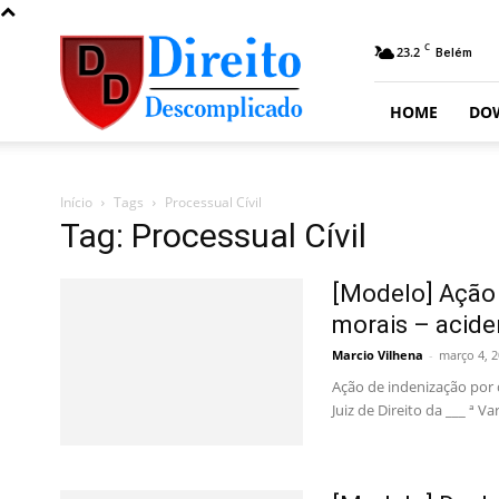
Direito
C
23.2
Belém
Descomplicado
HOME
DO
Início
Tags
Processual Cívil
Tag: Processual Cívil
[Modelo] Ação 
morais – acide
Marcio Vilhena
-
março 4, 
Ação de indenização por 
Juiz de Direito da ___ ª Va