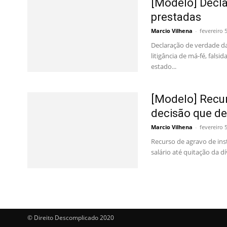
[Modelo] Decl
prestadas
Marcio Vilhena
-
fevereiro 
Declaração de verdade da
litigância de má-fé, fals
estado...
[Modelo] Recur
decisão que de
Marcio Vilhena
-
fevereiro 
Recurso de agravo de in
salário até quitação da 
© Direito Descomplicado 2020