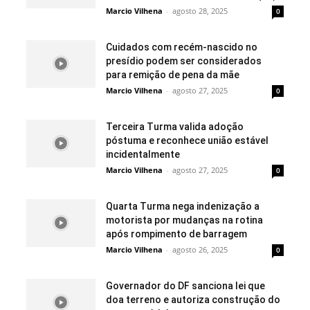
Marcio Vilhena
-
agosto 28, 2025
0
Cuidados com recém-nascido no
presídio podem ser considerados
para remição de pena da mãe
Marcio Vilhena
-
agosto 27, 2025
0
Terceira Turma valida adoção
póstuma e reconhece união estável
incidentalmente
Marcio Vilhena
-
agosto 27, 2025
0
Quarta Turma nega indenização a
motorista por mudanças na rotina
após rompimento de barragem
Marcio Vilhena
-
agosto 26, 2025
0
Governador do DF sanciona lei que
doa terreno e autoriza construção do