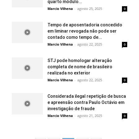
quarto módulo...
Marcio Vilhena
-
agosto 25, 2025
0
Tempo de aposentadoria concedido
em liminar revogada não pode ser
contado como tempo de...
Marcio Vilhena
-
agosto 22, 2025
0
STJ pode homologar alteração
completa de nome de brasileiro
realizada no exterior
Marcio Vilhena
-
agosto 22, 2025
0
Considerada ilegal repetição de busca
e apreensão contra Paulo Octávio em
investigação de fraude
Marcio Vilhena
-
agosto 21, 2025
0