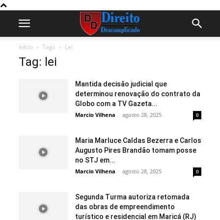
Início
Tags
Lei
Tag: lei
Mantida decisão judicial que
determinou renovação do contrato da
Globo com a TV Gazeta...
Marcio Vilhena
-
agosto 28, 2025
0
Maria Marluce Caldas Bezerra e Carlos
Augusto Pires Brandão tomam posse
no STJ em...
Marcio Vilhena
-
agosto 28, 2025
0
Segunda Turma autoriza retomada
das obras de empreendimento
turístico e residencial em Maricá (RJ)