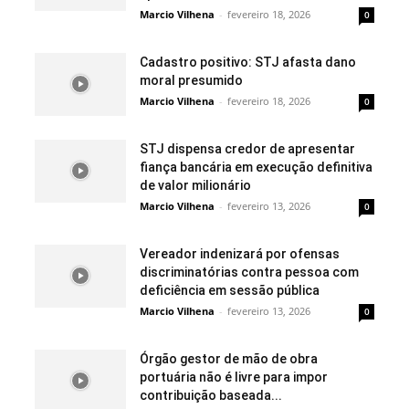
Marcio Vilhena
-
fevereiro 18, 2026
0
Cadastro positivo: STJ afasta dano
moral presumido
Marcio Vilhena
-
fevereiro 18, 2026
0
STJ dispensa credor de apresentar
fiança bancária em execução definitiva
de valor milionário
Marcio Vilhena
-
fevereiro 13, 2026
0
Vereador indenizará por ofensas
discriminatórias contra pessoa com
deficiência em sessão pública
Marcio Vilhena
-
fevereiro 13, 2026
0
Órgão gestor de mão de obra
portuária não é livre para impor
contribuição baseada...