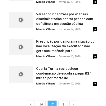
Marcio Vilhena
-
fevereiro 12, 2026
0
Vereador indenizará por ofensas
discriminatórias contra pessoa com
deficiência em sessão pública
Marcio Vilhena
-
fevereiro 12, 2026
0
Prescrição por demora na citação ou
não localização do executado não
gera sucumbência para...
Marcio Vilhena
-
fevereiro 11, 2026
0
Quarta Turma restabelece
condenação de escola a pagar R$ 1
milhão por morte de...
Marcio Vilhena
-
fevereiro 10, 2026
0
16
17
18