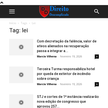
Início
Tags
Lei
Tag: lei
Com decretação da falência, valor de
ativos alienados na recuperação
passa a integrar a...
Marcio Vilhena
-
fevereiro 19, 2026
0
Terceira Turma responsabiliza hotel
por queda de extintor de incêndio
sobre criança
Marcio Vilhena
-
fevereiro 19, 2026
0
STJ e cortes de 1ª instância realizarão
nova edição de congresso que
aprovou 257...