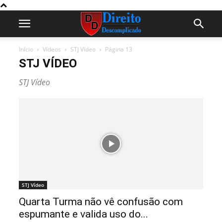
Início
Vídeos
STJ Vídeo
Página 13
STJ VÍDEO
STJ Vídeo
STJ Vídeo
Quarta Turma não vê confusão com
espumante e valida uso do...