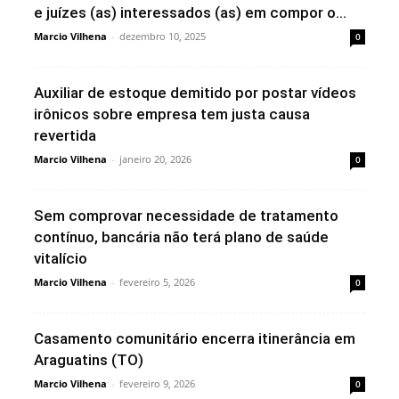
e juízes (as) interessados (as) em compor o...
Marcio Vilhena
-
dezembro 10, 2025
0
Auxiliar de estoque demitido por postar vídeos
irônicos sobre empresa tem justa causa
revertida
Marcio Vilhena
-
janeiro 20, 2026
0
Sem comprovar necessidade de tratamento
contínuo, bancária não terá plano de saúde
vitalício
Marcio Vilhena
-
fevereiro 5, 2026
0
Casamento comunitário encerra itinerância em
Araguatins (TO)
Marcio Vilhena
-
fevereiro 9, 2026
0