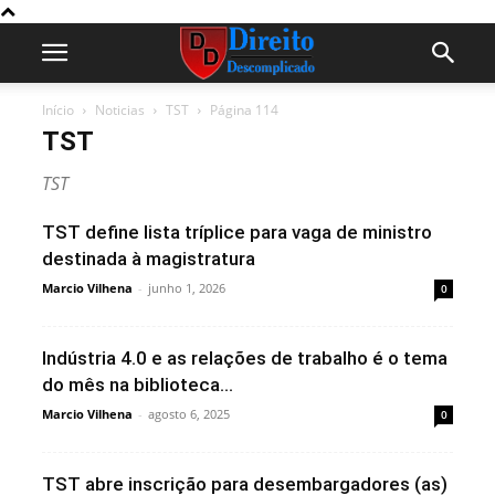
Início
Noticias
TST
Página 114
TST
TST
TST define lista tríplice para vaga de ministro
destinada à magistratura
Marcio Vilhena
-
junho 1, 2026
0
Indústria 4.0 e as relações de trabalho é o tema
do mês na biblioteca...
Marcio Vilhena
-
agosto 6, 2025
0
TST abre inscrição para desembargadores (as)